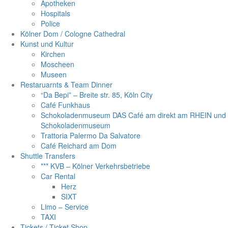
Apotheken
Hospitals
Police
Kölner Dom / Cologne Cathedral
Kunst und Kultur
Kirchen
Moscheen
Museen
Restaruarnts & Team Dinner
“Da Bepi” – Breite str. 85, Köln City
Café Funkhaus
Schokoladenmuseum DAS Café am direkt am RHEIN und
Schokoladenmuseum
Trattoria Palermo Da Salvatore
Café Reichard am Dom
Shuttle Transfers
*** KVB – Kölner Verkehrsbetriebe
Car Rental
Herz
SIXT
Limo – Service
TAXI
Tickets / Ticket Shop