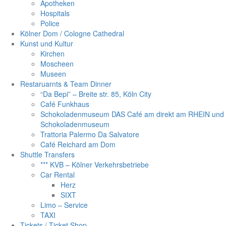
Apotheken
Hospitals
Police
Kölner Dom / Cologne Cathedral
Kunst und Kultur
Kirchen
Moscheen
Museen
Restaruarnts & Team Dinner
“Da Bepi” – Breite str. 85, Köln City
Café Funkhaus
Schokoladenmuseum DAS Café am direkt am RHEIN und
Schokoladenmuseum
Trattoria Palermo Da Salvatore
Café Reichard am Dom
Shuttle Transfers
*** KVB – Kölner Verkehrsbetriebe
Car Rental
Herz
SIXT
Limo – Service
TAXI
Tickets / Ticket Shop