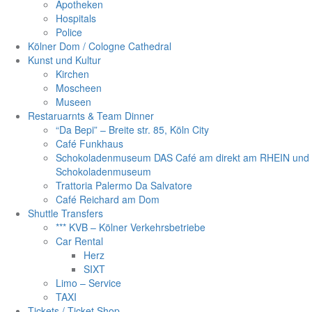
Apotheken
Hospitals
Police
Kölner Dom / Cologne Cathedral
Kunst und Kultur
Kirchen
Moscheen
Museen
Restaruarnts & Team Dinner
“Da Bepi” – Breite str. 85, Köln City
Café Funkhaus
Schokoladenmuseum DAS Café am direkt am RHEIN und
Schokoladenmuseum
Trattoria Palermo Da Salvatore
Café Reichard am Dom
Shuttle Transfers
*** KVB – Kölner Verkehrsbetriebe
Car Rental
Herz
SIXT
Limo – Service
TAXI
Tickets / Ticket Shop