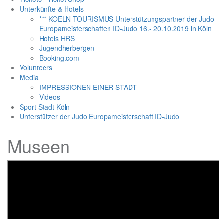
Unterkünfte & Hotels
*** KOELN TOURISMUS Unterstützungspartner der Judo
Europameisterschaften ID-Judo 16.- 20.10.2019 in Köln
Hotels HRS
Jugendherbergen
Booking.com
Volunteers
Media
IMPRESSIONEN EINER STADT
Videos
Sport Stadt Köln
Unterstützer der Judo Europameisterschaft ID-Judo
Museen