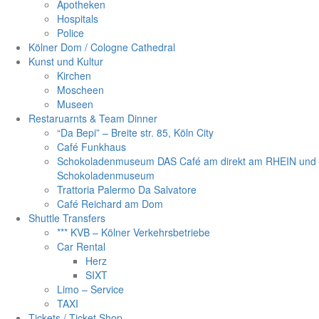
Apotheken
Hospitals
Police
Kölner Dom / Cologne Cathedral
Kunst und Kultur
Kirchen
Moscheen
Museen
Restaruarnts & Team Dinner
“Da Bepi” – Breite str. 85, Köln City
Café Funkhaus
Schokoladenmuseum DAS Café am direkt am RHEIN und
Schokoladenmuseum
Trattoria Palermo Da Salvatore
Café Reichard am Dom
Shuttle Transfers
*** KVB – Kölner Verkehrsbetriebe
Car Rental
Herz
SIXT
Limo – Service
TAXI
Tickets / Ticket Shop