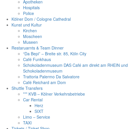
Apotheken
Hospitals
Police
Kölner Dom / Cologne Cathedral
Kunst und Kultur
Kirchen
Moscheen
Museen
Restaruarnts & Team Dinner
“Da Bepi” – Breite str. 85, Köln City
Café Funkhaus
Schokoladenmuseum DAS Café am direkt am RHEIN und
Schokoladenmuseum
Trattoria Palermo Da Salvatore
Café Reichard am Dom
Shuttle Transfers
*** KVB – Kölner Verkehrsbetriebe
Car Rental
Herz
SIXT
Limo – Service
TAXI
Tickets / Ticket Shop