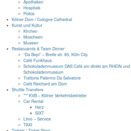
Apotheken
Hospitals
Police
Kölner Dom / Cologne Cathedral
Kunst und Kultur
Kirchen
Moscheen
Museen
Restaruarnts & Team Dinner
“Da Bepi” – Breite str. 85, Köln City
Café Funkhaus
Schokoladenmuseum DAS Café am direkt am RHEIN und
Schokoladenmuseum
Trattoria Palermo Da Salvatore
Café Reichard am Dom
Shuttle Transfers
*** KVB – Kölner Verkehrsbetriebe
Car Rental
Herz
SIXT
Limo – Service
TAXI
Tickets / Ticket Shop