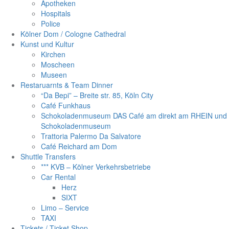
Apotheken
Hospitals
Police
Kölner Dom / Cologne Cathedral
Kunst und Kultur
Kirchen
Moscheen
Museen
Restaruarnts & Team Dinner
“Da Bepi” – Breite str. 85, Köln City
Café Funkhaus
Schokoladenmuseum DAS Café am direkt am RHEIN und
Schokoladenmuseum
Trattoria Palermo Da Salvatore
Café Reichard am Dom
Shuttle Transfers
*** KVB – Kölner Verkehrsbetriebe
Car Rental
Herz
SIXT
Limo – Service
TAXI
Tickets / Ticket Shop