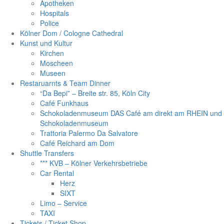
Apotheken
Hospitals
Police
Kölner Dom / Cologne Cathedral
Kunst und Kultur
Kirchen
Moscheen
Museen
Restaruarnts & Team Dinner
“Da Bepi” – Breite str. 85, Köln City
Café Funkhaus
Schokoladenmuseum DAS Café am direkt am RHEIN und
Schokoladenmuseum
Trattoria Palermo Da Salvatore
Café Reichard am Dom
Shuttle Transfers
*** KVB – Kölner Verkehrsbetriebe
Car Rental
Herz
SIXT
Limo – Service
TAXI
Tickets / Ticket Shop