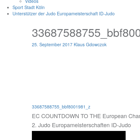
Videos
Sport Stadt Köln
Unterstützer der Judo Europameisterschaft ID-Judo
33687588755_bbf80
25. September 2017
Klaus Gdowczok
Beitragsnavigation
33687588755_bbf8001981_z
EC COUNTDOWN TO THE European Champ
2. Judo Europameisterschaften ID-Judo