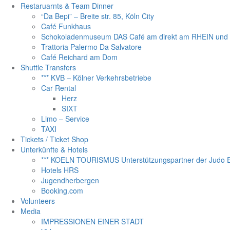
Restaruarnts & Team Dinner
“Da Bepi” – Breite str. 85, Köln City
Café Funkhaus
Schokoladenmuseum DAS Café am direkt am RHEIN un
Trattoria Palermo Da Salvatore
Café Reichard am Dom
Shuttle Transfers
*** KVB – Kölner Verkehrsbetriebe
Car Rental
Herz
SIXT
Limo – Service
TAXI
Tickets / Ticket Shop
Unterkünfte & Hotels
*** KOELN TOURISMUS Unterstützungspartner der Judo Eu
Hotels HRS
Jugendherbergen
Booking.com
Volunteers
Media
IMPRESSIONEN EINER STADT