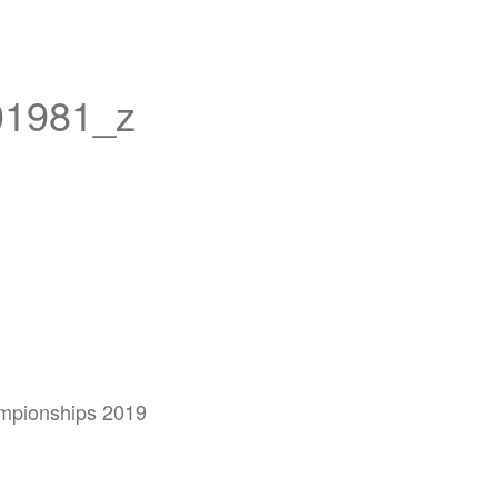
01981_z
ionships 2019