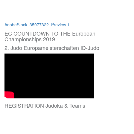
Beitragsnavigation
AdobeStock_35977322_Preview 1
EC COUNTDOWN TO THE European
Championships 2019
2. Judo Europameisterschaften ID-Judo
REGISTRATION Judoka & Teams