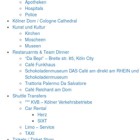
Apotheken
Hospitals
Police
Kölner Dom / Cologne Cathedral
Kunst und Kultur
Kirchen
Moscheen
Museen
Restaruarnts & Team Dinner
“Da Bepi” – Breite str. 85, Köln City
Café Funkhaus
Schokoladenmuseum DAS Café am direkt am RHEIN und
Schokoladenmuseum
Trattoria Palermo Da Salvatore
Café Reichard am Dom
Shuttle Transfers
*** KVB – Kölner Verkehrsbetriebe
Car Rental
Herz
SIXT
Limo – Service
TAXI
Tickets / Ticket Shop