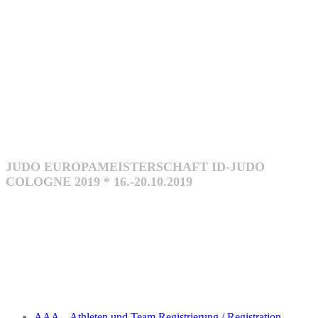
EUROPEAN
CHAMPIONSH
ID-JUDO 2019
JUDO EUROPAMEISTERSCHAFT ID-JUDO
COLOGNE 2019 * 16.-20.10.2019
AAA – Athleten und Team Registrierung / Registration