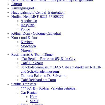
Airport
Austragungsort
Hauptbahnhof / Central Trainstation
Hotline HelpLINE 0221 77109277
Apotheken
Hospitals
Police
Kölner Dom / Cologne Cathedral
Kunst und Kultur
Kirchen
Moscheen
Museen
Restaruarnts & Team Dinner
“Da Bepi” – Breite str. 85, Köln City
Café Funkhaus
Schokoladenmuseum DAS Café am direkt am RHEIN
und Schokoladenmuseum
Trattoria Palermo Da Salvatore
Café Reichard am Dom
Shuttle Transfers
*** KVB – Kölner Verkehrsbetriebe
Car Rental
Herz
SIXT