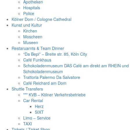
Apotheken
Hospitals
Police
Kölner Dom / Cologne Cathedral
Kunst und Kultur
Kirchen
Moscheen
Museen
Restaruarnts & Team Dinner
“Da Bepi” – Breite str. 85, Köln City
Café Funkhaus
Schokoladenmuseum DAS Café am direkt am RHEIN und
Schokoladenmuseum
Trattoria Palermo Da Salvatore
Café Reichard am Dom
Shuttle Transfers
*** KVB – Kölner Verkehrsbetriebe
Car Rental
Herz
SIXT
Limo – Service
TAXI
Tickets / Ticket Shop