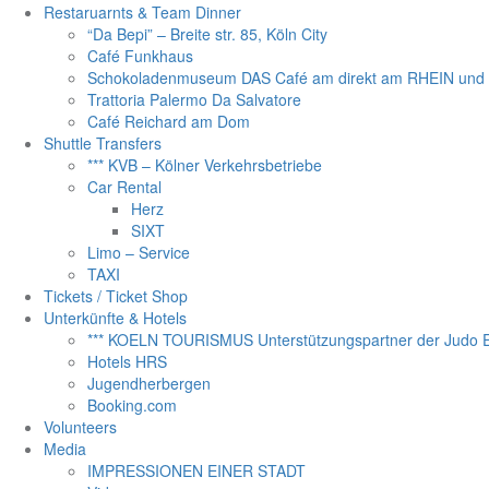
Restaruarnts & Team Dinner
“Da Bepi” – Breite str. 85, Köln City
Café Funkhaus
Schokoladenmuseum DAS Café am direkt am RHEIN un
Trattoria Palermo Da Salvatore
Café Reichard am Dom
Shuttle Transfers
*** KVB – Kölner Verkehrsbetriebe
Car Rental
Herz
SIXT
Limo – Service
TAXI
Tickets / Ticket Shop
Unterkünfte & Hotels
*** KOELN TOURISMUS Unterstützungspartner der Judo Eu
Hotels HRS
Jugendherbergen
Booking.com
Volunteers
Media
IMPRESSIONEN EINER STADT